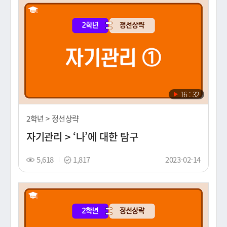
(노
출
일)
재
16 : 32
생
시
2학년 > 정선상략
간
자기관리 > ‘나’에 대한 탐구
조
스
촬
5,618
1,817
2023-02-14
회
탬
영
수
프
일
(노
출
일)