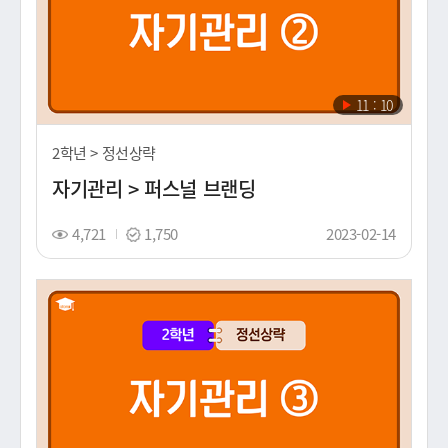
재
11 : 10
생
시
2학년 > 정선상략
간
자기관리 > 퍼스널 브랜딩
조
스
촬
4,721
1,750
2023-02-14
회
탬
영
수
프
일
(노
출
일)