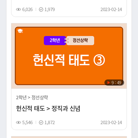
조
스
촬
6,026
1,979
2023-02-14
회
탬
영
수
프
일
(노
출
일)
재
9 : 49
생
시
2학년 > 정선상략
간
헌신적 태도 > 정직과 신념
조
스
촬
5,546
1,872
2023-02-14
회
탬
영
수
프
일