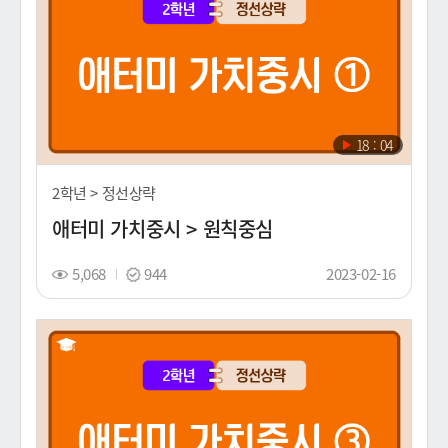
재
18 : 04
생
시
2학년 > 정선상략
간
애터미 가치중시 > 원칙중심
조
스
촬
5,068
944
2023-02-16
회
탬
영
수
프
일
(노
출
일)