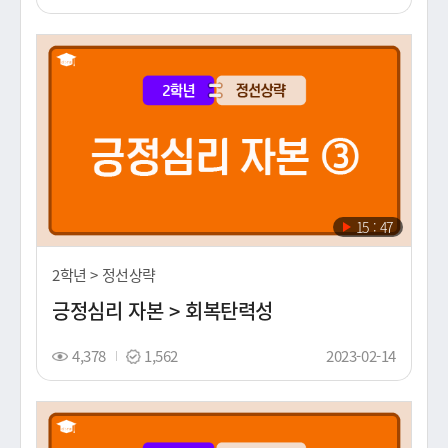
회
탬
영
수
프
일
(노
출
일)
재
15 : 47
생
시
2학년 > 정선상략
간
긍정심리 자본 > 회복탄력성
조
스
촬
4,378
1,562
2023-02-14
회
탬
영
수
프
일
(노
출
일)