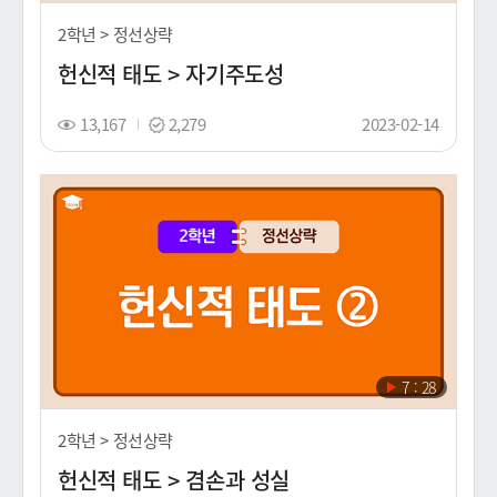
생
시
2학년 > 정선상략
간
헌신적 태도 > 자기주도성
조
스
촬
13,167
2,279
2023-02-14
회
탬
영
수
프
일
(노
출
일)
재
7 : 28
생
시
2학년 > 정선상략
간
헌신적 태도 > 겸손과 성실