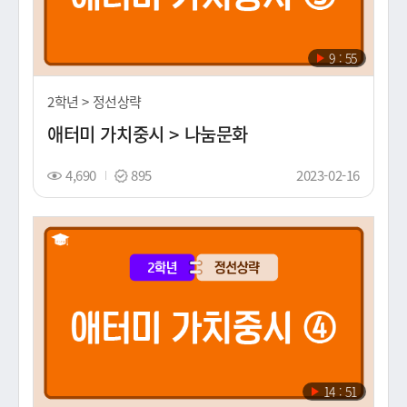
재
9 : 55
생
시
2학년 > 정선상략
간
애터미 가치중시 > 나눔문화
조
스
촬
4,690
895
2023-02-16
회
탬
영
수
프
일
(노
출
일)
재
14 : 51