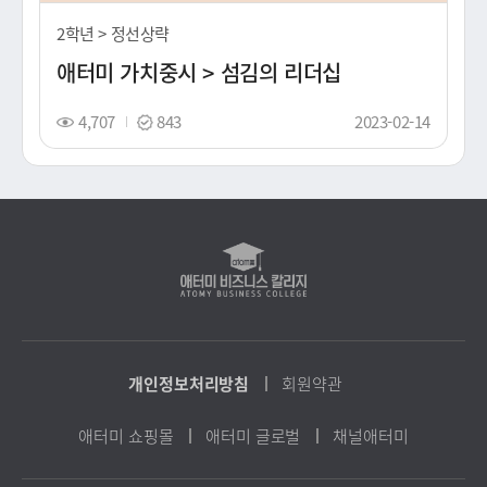
생
시
2학년 > 정선상략
간
애터미 가치중시 > 섬김의 리더십
조
스
촬
4,707
843
2023-02-14
회
탬
영
수
프
일
(노
출
일)
애
터
미
비
즈
니
스
개인정보처리방침
회원약관
칼
리
애터미 쇼핑몰
애터미 글로벌
지
채널애터미