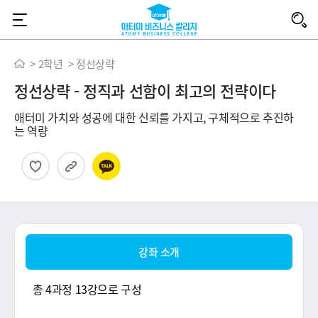
애
터
홈
2학년
정선상략
정선상략 - 정직과 선함이 최고의 전략이다
미
애터미 가치와 성공에 대한 신뢰를 가지고, 구체적으로 추진하
는 역량
비
찜
URL
카카오
즈
니
강좌 소개
스
총 4과정 13강으로 구성
칼