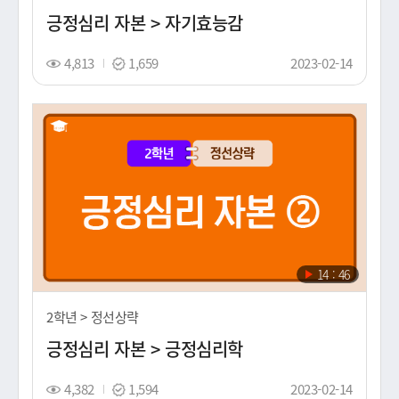
간
긍정심리 자본 > 자기효능감
조
스
촬
4,813
1,659
2023-02-14
회
탬
영
수
프
일
(노
출
일)
재
14 : 46
생
시
2학년 > 정선상략
간
긍정심리 자본 > 긍정심리학
조
스
촬
4,382
1,594
2023-02-14