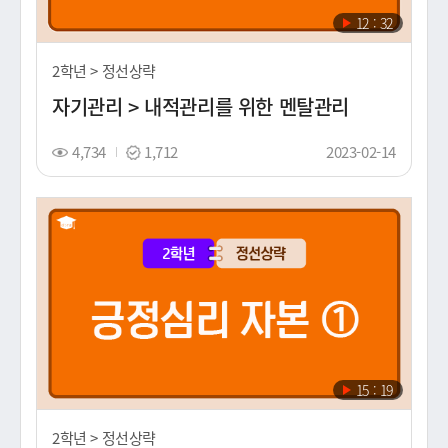
재
12 : 32
생
시
2학년 > 정선상략
간
자기관리 > 내적관리를 위한 멘탈관리
조
스
촬
4,734
1,712
2023-02-14
회
탬
영
수
프
일
(노
출
일)
재
15 : 19
생
시
2학년 > 정선상략