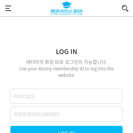
애
터
미
LOG IN
비
애터미의 회원 ID로 로그인이 가능합니다.
Use your Atomy membership ID to log into the
즈
website.
니
로
그
스
인
비
밀
칼
번
호