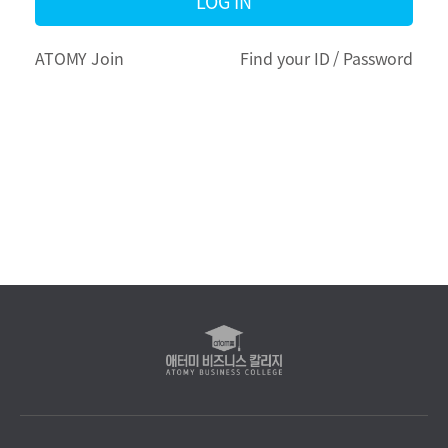
LOG IN
(PASSWORD)
리
ATOMY Join
Find your ID / Password
지
애
터
미
비
즈
니
스