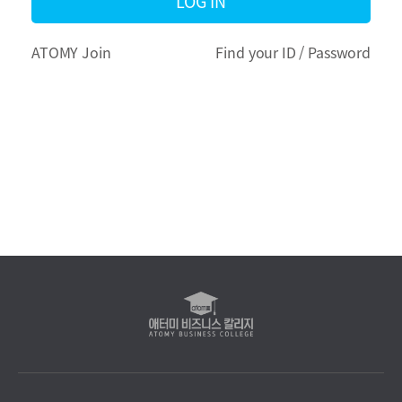
LOG IN
(PASSWORD)
리
ATOMY Join
Find your ID / Password
지
애
터
미
비
즈
니
스