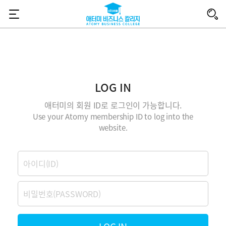
애
터
미
LOG IN
비
애터미의 회원 ID로 로그인이 가능합니다.
Use your Atomy membership ID to log into the
즈
website.
니
로
그
스
인
비
밀
칼
번
호